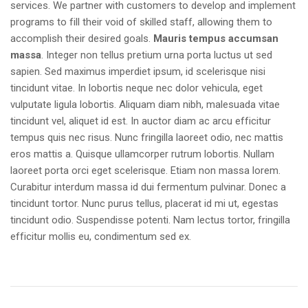
services. We partner with customers to develop and implement
programs to fill their void of skilled staff, allowing them to
accomplish their desired goals.
Mauris tempus accumsan
massa
. Integer non tellus pretium urna porta luctus ut sed
sapien. Sed maximus imperdiet ipsum, id scelerisque nisi
tincidunt vitae. In lobortis neque nec dolor vehicula, eget
vulputate ligula lobortis. Aliquam diam nibh, malesuada vitae
tincidunt vel, aliquet id est. In auctor diam ac arcu efficitur
tempus quis nec risus. Nunc fringilla laoreet odio, nec mattis
eros mattis a. Quisque ullamcorper rutrum lobortis. Nullam
laoreet porta orci eget scelerisque. Etiam non massa lorem.
Curabitur interdum massa id dui fermentum pulvinar. Donec a
tincidunt tortor. Nunc purus tellus, placerat id mi ut, egestas
tincidunt odio. Suspendisse potenti. Nam lectus tortor, fringilla
efficitur mollis eu, condimentum sed ex.