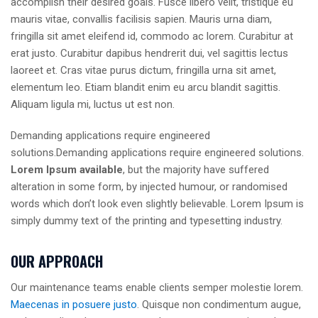
accomplish their desired goals. Fusce libero velit, tristique eu
mauris vitae, convallis facilisis sapien. Mauris urna diam,
fringilla sit amet eleifend id, commodo ac lorem. Curabitur at
erat justo. Curabitur dapibus hendrerit dui, vel sagittis lectus
laoreet et. Cras vitae purus dictum, fringilla urna sit amet,
elementum leo. Etiam blandit enim eu arcu blandit sagittis.
Aliquam ligula mi, luctus ut est non.
Demanding applications require engineered
solutions.Demanding applications require engineered solutions.
Lorem Ipsum available
, but the majority have suffered
alteration in some form, by injected humour, or randomised
words which don’t look even slightly believable. Lorem Ipsum is
simply dummy text of the printing and typesetting industry.
OUR APPROACH
Our maintenance teams enable clients semper molestie lorem.
Maecenas in posuere justo
. Quisque non condimentum augue,